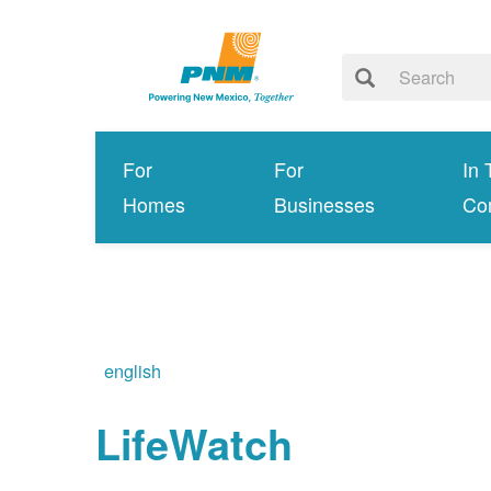
For
For
In 
Homes
Businesses
Co
english
LifeWatch