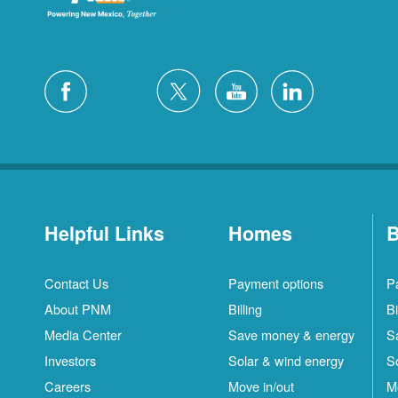
Helpful Links
Homes
B
Contact Us
Payment options
P
About PNM
Billing
Bi
Media Center
Save money & energy
S
Investors
Solar & wind energy
S
Careers
Move in/out
M