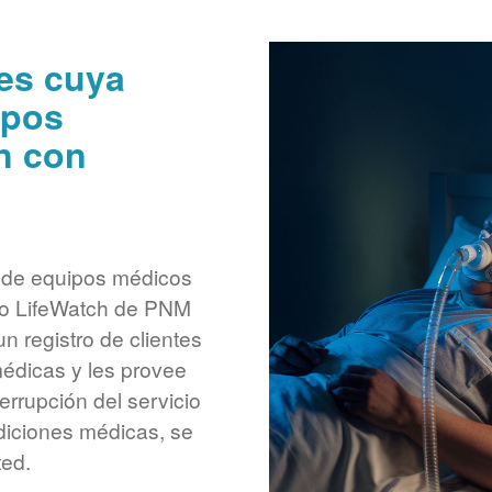
tes cuya
ipos
n con
 de equipos médicos
cio LifeWatch de PNM
n registro de clientes
médicas y les provee
terrupción del servicio
ndiciones médicas, se
ted.