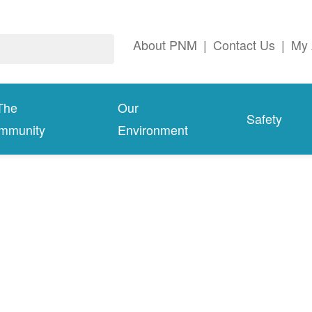
About PNM
|
Contact Us
|
My 
The
Our
Safety
mmunity
Environment