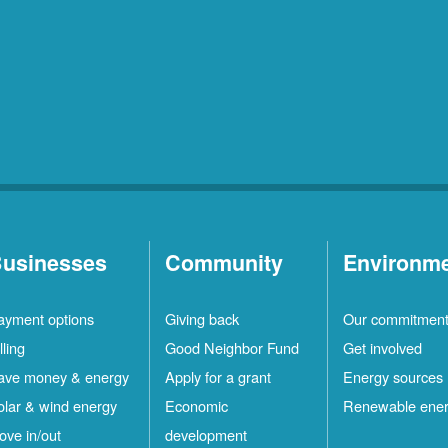
usinesses
Community
Environm
ayment options
Giving back
Our commitmen
lling
Good Neighbor Fund
Get involved
ave money & energy
Apply for a grant
Energy sources
olar & wind energy
Economic
Renewable ene
ove in/out
development