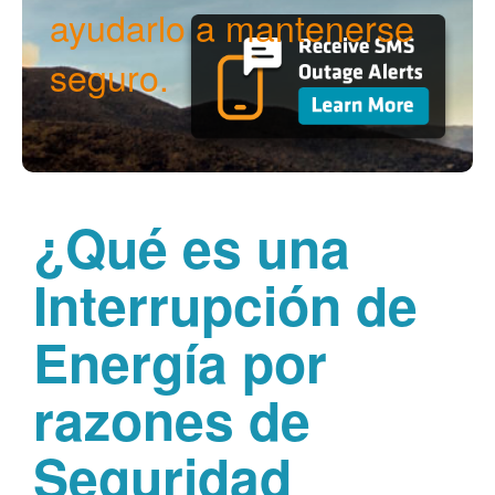
ayudarlo a mantenerse
seguro.
¿Qué es una
Interrupción de
Energía por
razones de
Seguridad