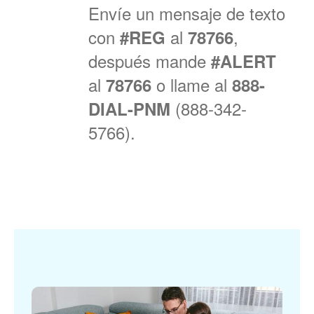
Envíe un mensaje de texto
con
al
,
#REG
78766
después mande
#ALERT
al
o llame al
78766
888-
(888-342-
DIAL-PNM
5766).