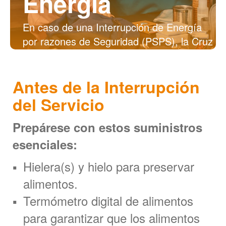
Energía
En caso de una Interrupción de Energía
por razones de Seguridad (PSPS), la Cruz
Roja recomienda seguir estos simples
pasos para mantener a su familia segura,
Antes de la Interrupción
proteger su propiedad, y reducir el nivel de
estrés.
del Servicio
Prepárese con estos suministros
esenciales:
Hielera(s) y hielo para preservar
alimentos.
Termómetro digital de alimentos
para garantizar que los alimentos