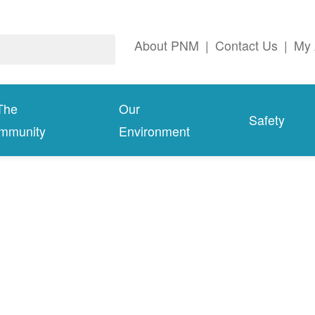
About PNM
|
Contact Us
|
My 
The
Our
Safety
mmunity
Environment