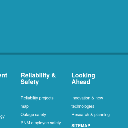
ent
Reliability &
Looking
Safety
Ahead
t
Reliability projects
Innovation & new
map
technologies
Outage safety
Research & planning
rgy
PNM employee safety
SITEMAP