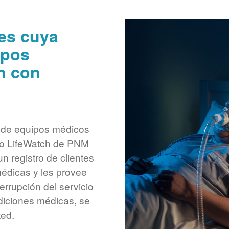
tes cuya
ipos
n con
 de equipos médicos
cio LifeWatch de PNM
n registro de clientes
médicas y les provee
terrupción del servicio
ndiciones médicas, se
ted.