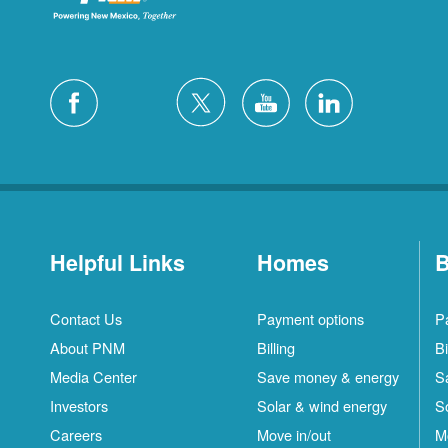
Helpful Links
Homes
B
Contact Us
Payment options
P
About PNM
Billing
Bi
Media Center
Save money & energy
S
Investors
Solar & wind energy
S
Careers
Move in/out
M