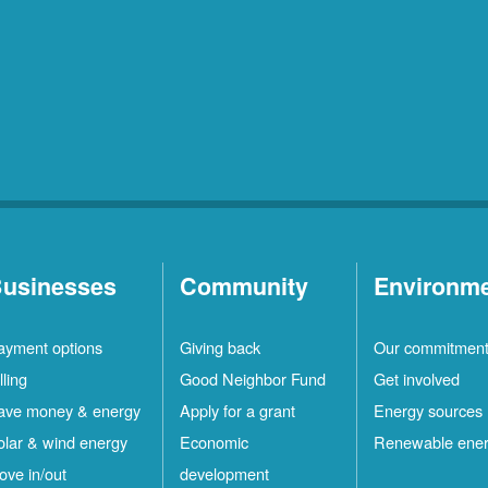
usinesses
Community
Environm
ayment options
Giving back
Our commitmen
lling
Good Neighbor Fund
Get involved
ave money & energy
Apply for a grant
Energy sources
olar & wind energy
Economic
Renewable ene
ove in/out
development