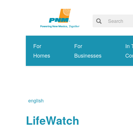
For
For
In 
Homes
Businesses
Co
english
LifeWatch