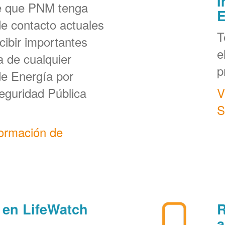
I
e que PNM tenga
E
de contacto actuales
T
cibir importantes
e
a de cualquier
p
de Energía por
eguridad Pública
V
S
formación de
 en LifeWatch
R
a