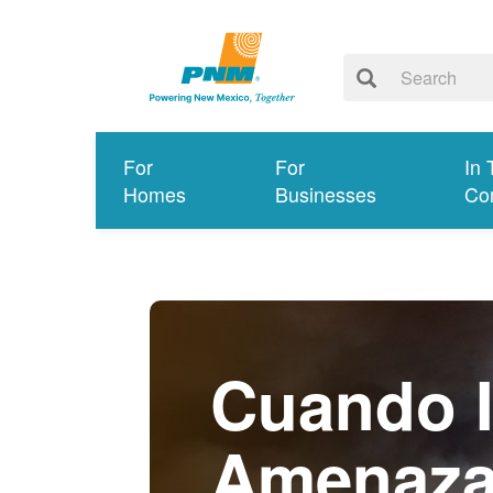
For
For
In 
Homes
Businesses
Co
Cuando I
Amenaz