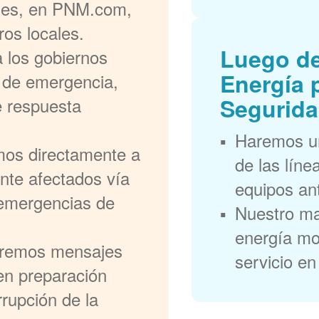
ales, en PNM.com,
ros locales.
Luego de
 los gobiernos
Energía 
s de emergencia,
Segurida
e respuesta
Haremos un
mos directamente a
de las líne
ente afectados vía
equipos ant
y emergencias de
Nuestro ma
energía mos
remos mensajes
servicio en
 en preparación
rrupción de la