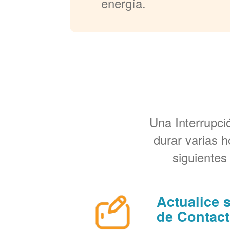
energía.
Una Interrupc
durar varias 
siguientes
Actualice 
de Contac