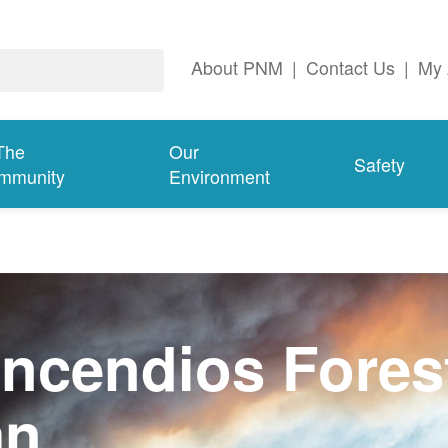
About PNM
|
Contact Us
|
My 
The
Our
Safety
mmunity
Environment
ncendios Fores
an