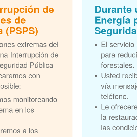
errupción de
Durante 
nes de
Energía 
a (PSPS)
Segurida
iones extremas del
El servicio
na Interrupción de
para reduci
eguridad Pública
forestales.
ficaremos con
Usted recib
osible:
vía mensaje
teléfono.
mos monitoreando
Le ofrecer
rema en los
la restaura
las condic
aremos a los