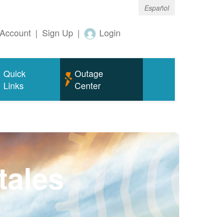
Español
Account
|
Sign Up
|
Login
Quick
Outage
Links
Center
tales