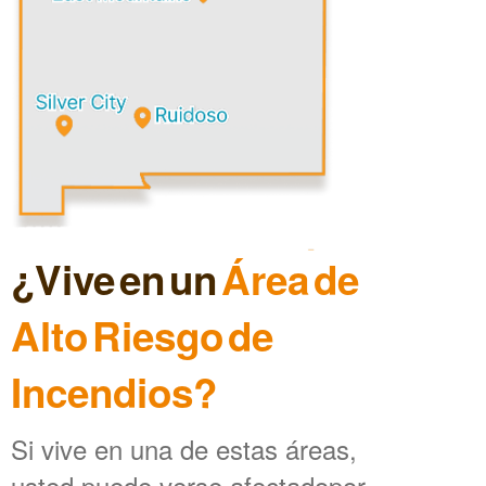
¿Vive en un
Área de
Alto Riesgo de
Incendios?
Si vive en una de estas áreas,
usted puede verse afectadopor