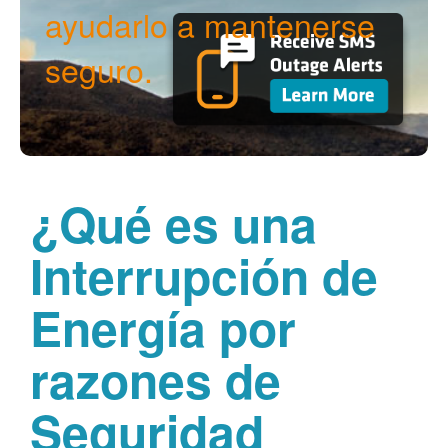
ayudarlo a mantenerse
seguro.
¿Qué es una
Interrupción de
Energía por
razones de
Seguridad