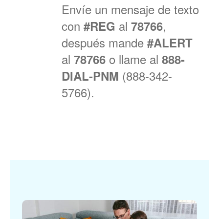
Envíe un mensaje de texto
con
al
,
#REG
78766
después mande
#ALERT
al
o llame al
78766
888-
(888-342-
DIAL-PNM
5766).