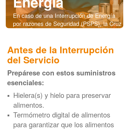
Energía
En caso de una Interrupción de Energía
por razones de Seguridad (PSPS), la Cruz
Roja recomienda seguir estos simples
pasos para mantener a su familia segura,
Antes de la Interrupción
proteger su propiedad, y reducir el nivel de
estrés.
del Servicio
Prepárese con estos suministros
esenciales:
Hielera(s) y hielo para preservar
alimentos.
Termómetro digital de alimentos
para garantizar que los alimentos