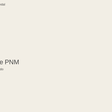
stal
de PNM
ado