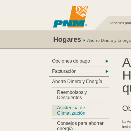
Servicios par
Hogares
Ahorre Dinero y Energí
A
Opciones de pago
H
Facturación
Ahorre Dinero y Energía
q
Reembolsos y
Descuentos
Ob
Asistencia de
Climatización
La Au
Consejos para ahorrar
insta
energía