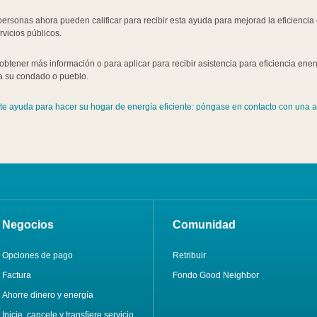
ersonas ahora pueden calificar para recibir esta ayuda para mejorad la eficiencia 
rvicios públicos.
obtener más información o para aplicar para recibir asistencia para eficiencia ener
a su condado o pueblo.
ite ayuda para hacer su hogar de energía eficiente: póngase en contacto con una a
Negocios
Comunidad
Opciones de pago
Retribuir
Factura
Fondo Good Neighbor
Ahorre dinero y energía
Inicie, cancele y transfiere servicio