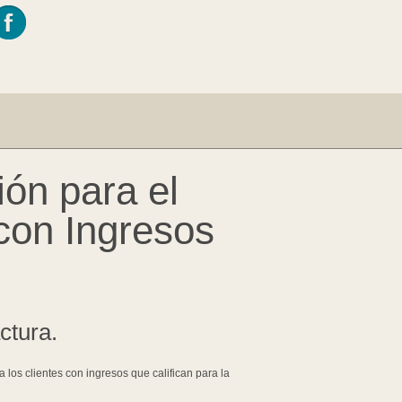
ión para el
 con Ingresos
ctura.
los clientes con ingresos que califican para la