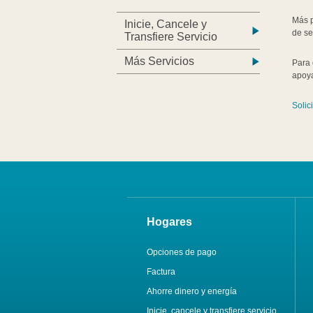
Más p
Inicie, Cancele y
de se
Transfiere Servicio
Más Servicios
Para 
apoy
Solic
Hogares
Opciones de pago
Factura
Ahorre dinero y energía
Inicie, cancele y transfiere servicio