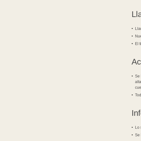
Ll
Lla
Nue
El 
Ac
Se 
alt
cue
Tod
In
Lo 
Se 