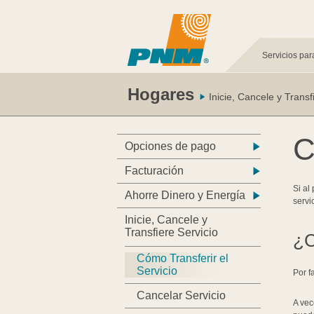
Servicios par
Hogares
Inicie, Cancele y Transf
C
Opciones de pago
Facturación
Si al
Ahorre Dinero y Energía
servi
Inicie, Cancele y
Transfiere Servicio
¿C
Cómo Transferir el
Servicio
Por f
Cancelar Servicio
A vec