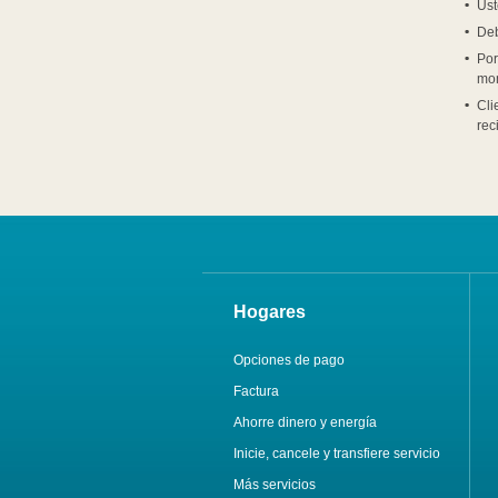
Ust
Deb
Por
mom
Cli
rec
Hogares
Opciones de pago
Factura
Ahorre dinero y energía
Inicie, cancele y transfiere servicio
Más servicios