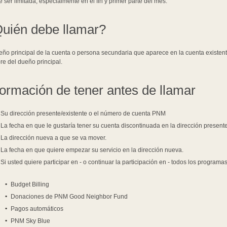
 ser limitada, especialmente en el fin y primer parte del mes.
uién debe llamar?
eño principal de la cuenta o persona secundaria que aparece en la cuenta existent
e del dueño principal.
formación de tener antes de llamar
Su dirección presente/existente o el número de cuenta PNM
La fecha en que le gustaría tener su cuenta discontinuada en la dirección presente
La dirección nueva a que se va mover.
La fecha en que quiere empezar su servicio en la dirección nueva.
Si usted quiere participar en - o continuar la participación en - todos los programas
Budget Billing
Donaciones de PNM Good Neighbor Fund
Pagos automáticos
PNM Sky Blue