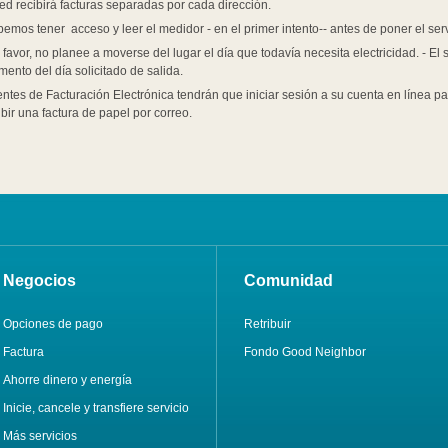
ed recibirá facturas separadas por cada dirección.
emos tener acceso y leer el medidor - en el primer intento-- antes de poner el ser
 favor, no planee a moverse del lugar el día que todavía necesita electricidad. - E
ento del día solicitado de salida.
entes de Facturación Electrónica tendrán que iniciar sesión a su cuenta en línea p
ibir una factura de papel por correo.
Negocios
Comunidad
Opciones de pago
Retribuir
Factura
Fondo Good Neighbor
Ahorre dinero y energía
Inicie, cancele y transfiere servicio
Más servicios