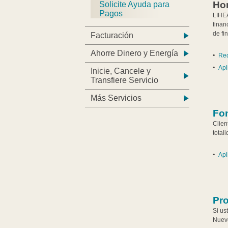
Ho
Solicite Ayuda para
Pagos
LIHEA
finan
de fi
Facturación
Ahorre Dinero y Energía
Req
Apl
Inicie, Cancele y
Transfiere Servicio
Más Servicios
Fo
Clien
total
Apl
Pr
Si us
Nuev