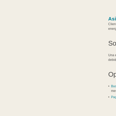
Asi
Clien
energ
So
Una e
debid
Op
Bud
me
Pag