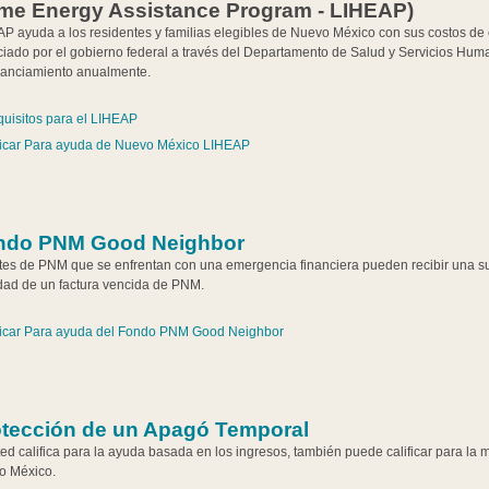
me Energy Assistance Program - LIHEAP)
P ayuda a los residentes y familias elegibles de Nuevo México con sus costos de 
ciado por el gobierno federal a través del Departamento de Salud y Servicios Huma
nanciamiento anualmente.
uisitos para el LIHEAP
icar Para ayuda de Nuevo México LIHEAP
ndo PNM Good Neighbor
tes de PNM que se enfrentan con una emergencia financiera pueden recibir una su
idad de un factura vencida de PNM.
icar Para ayuda del Fondo PNM Good Neighbor
otección de un Apagó Temporal
ted califica para la ayuda basada en los ingresos, también puede calificar para la
o México.