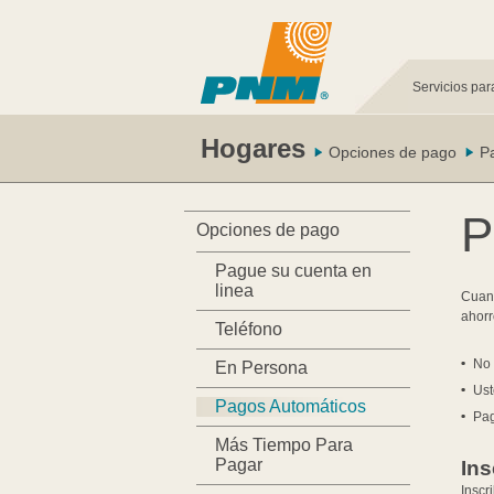
Servicios par
Hogares
Opciones de pago
P
P
Opciones de pago
Pague su cuenta en
linea
Cuand
ahorr
Teléfono
No 
En Persona
Ust
Pagos Automáticos
Pag
Más Tiempo Para
Pagar
Ins
Inscr