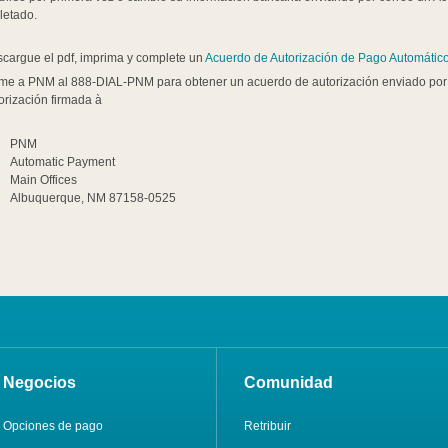
letado.
cargue el pdf, imprima y complete un
Acuerdo de Autorización de Pago Automátic
me a PNM al 888-DIAL-PNM para obtener un acuerdo de autorización enviado por c
orización firmada à
PNM
Automatic Payment
Main Offices
Albuquerque, NM 87158-0525
Negocios
Comunidad
Opciones de pago
Retribuir