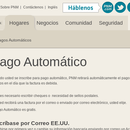
Sobre PNM
Contáctenos
Inglés
|
Hogares
Negocios
Comunidad
Seguridad
a:
agos Automáticos
ago Automático
o usted se inscribe para pago automático, PNM retirará automáticamente el pag
os en el día que la factura es debida.
es necesario escribir cheques o necesidad de sellos postales.
ed recibirá una factura por el correo o enviado por correo electrónico, usted elije.
o Automático es gratis.
críbase por Correo EE.UU.
ibirse por primera vez o cambie su información bancaria enviando por correo un 