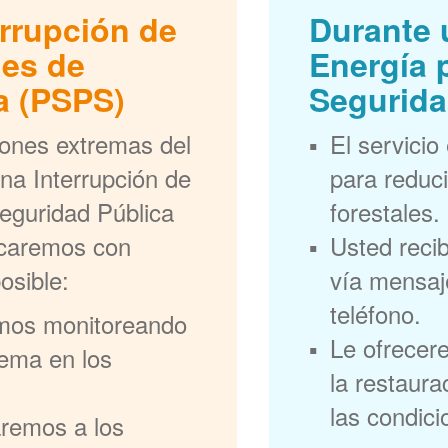
errupción de
Durante 
nes de
Energía 
a (PSPS)
Segurida
iones extremas del
El servicio
na Interrupción de
para reduci
eguridad Pública
forestales.
ficaremos con
Usted recib
osible:
vía mensaje
teléfono.
mos monitoreando
Le ofrecer
rema en los
la restaura
las condic
aremos a los