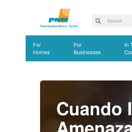
For
For
In 
Homes
Businesses
Co
Cuando I
Amenaz