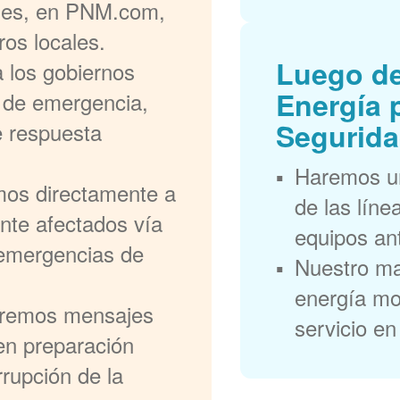
ales, en PNM.com,
ros locales.
Luego de
 los gobiernos
Energía 
s de emergencia,
Segurida
e respuesta
Haremos un
mos directamente a
de las líne
ente afectados vía
equipos ant
y emergencias de
Nuestro ma
energía mos
remos mensajes
servicio en
 en preparación
rrupción de la