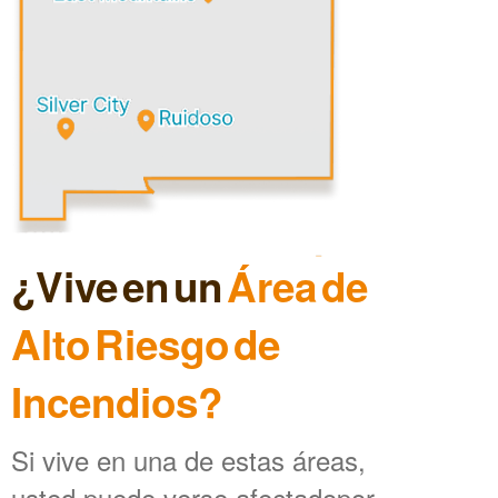
¿Vive en un
Área de
Alto Riesgo de
Incendios?
Si vive en una de estas áreas,
usted puede verse afectadopor