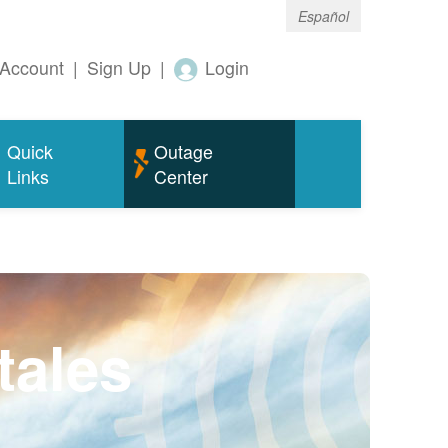
Español
Account
|
Sign Up
|
Login
Quick
Outage
Links
Center
tales