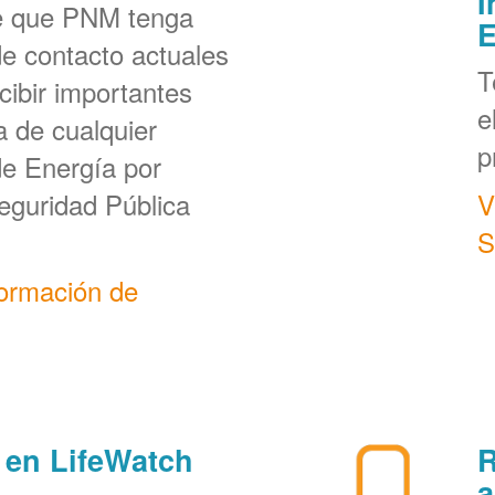
I
e que PNM tenga
E
de contacto actuales
T
cibir importantes
e
a de cualquier
p
de Energía por
eguridad Pública
V
S
formación de
 en LifeWatch
R
a