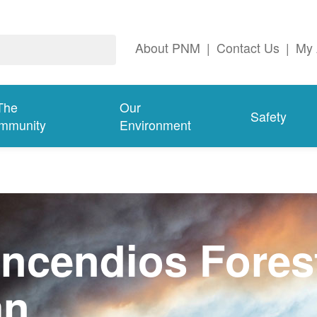
About PNM
|
Contact Us
|
My 
The
Our
Safety
mmunity
Environment
ncendios Fores
an