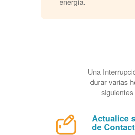
energía.
Una Interrupc
durar varias 
siguientes
Actualice 
de Contac