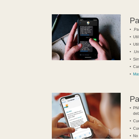
Pa
Pa
Uti
Uti
Un
Sim
Car
Mas
Pa
PNM
deb
Cu
Cue
No 