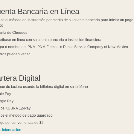
enta Bancaria en Línea
lice el método de facturación por medio de su cuenta bancaria para iniciar un pago
co
enta de Cheques
críbase en línea con su cuenta bancaria o institución financiera
ar a nombre de: PNM, PNM Electric, o Public Service Company of New Mexico
ros pueden variar
rtera Digital
ue du factura usando la billetera digital en su teléfono
le Pay
ogle Pay
lice KUBRA EZ-Pay
lice el método de pago guardado
go por conveniencia de $2
 información