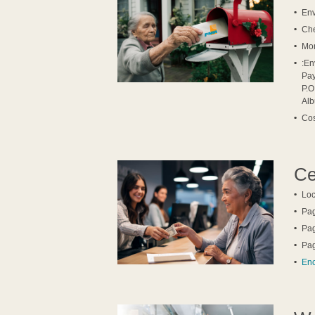
Env
Ch
Mo
En
Pa
P.O
Al
Cos
Ce
Loc
Pa
Pag
Pa
Enc