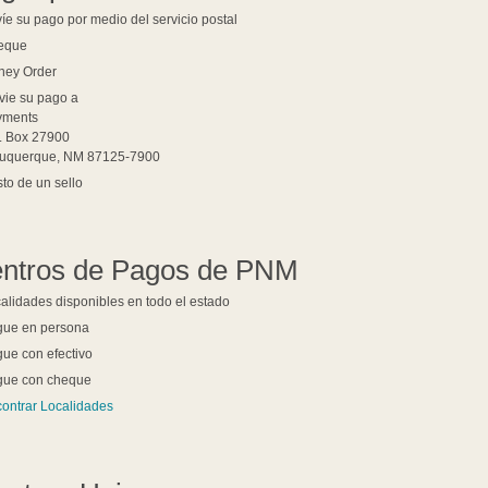
íe su pago por medio del servicio postal
eque
ney Order
vie su pago a:
yments
. Box 27900
buquerque, NM 87125-7900
to de un sello
ntros de Pagos de PNM
alidades disponibles en todo el estado
gue en persona
ue con efectivo
gue con cheque
ontrar Localidades