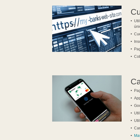
Cu
Uti
úni
Cu
Ins
Pag
Cob
Ca
Pag
App
Go
Uti
Uti
Car
Mas