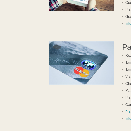
Cue
Pag
Gra
Ini
Pa
Rea
Tar
Tar
Vis
Che
Máx
Pag
Car
Pag
Ini