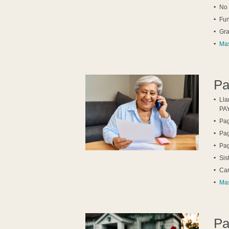
No 
Fun
Gra
Mas
Pa
Lla
PA
Pag
Pag
Pag
Sis
Car
Mas
Pa