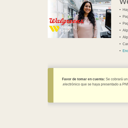
We
Hay
Pag
Pag
Alg
Alg
Car
Enc
Favor de tomar en cuenta:
Se cobrará un
electrónico que se haya presentado a PNM