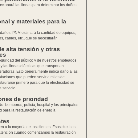
cionará las líneas para determinar los daños
al y materiales para la
daños, PNM estimará la cantidad de equipos,
s, cables, etc., que se necesitarán.
e alta tensión y otras
les
guridad del público y de nuestros empleados,
y las líneas eléctricas que transportan
neradoras. Esto generalmente indica daño a las
estaciones que pueden servir a miles de
staurarse primero para que la electricidad se
 servicio.
ones de prioridad
o, bomberos, policía, hospital y los principales
d para la restauración de energía.
ntes
en a la mayoría de los clientes. Esos circuitos
ir atención cuando comenzamos la restauración