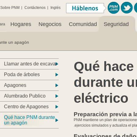
Sobre PNM
Contáctenos
Inglés
Hogares
Negocios
Comunidad
Seguridad
ara:
nte un apagón
Qué hace
Llamar antes de excavar
Poda de árboles
durante 
Apagones
eléctrico
Alumbrado Publico
Centro de Apagones
Preparación previa a l
Qué hace PNM durante
PNM mantiene un plan de operaciones
un apagón
ejercicios simulados y actualiza el p
Evaluaciones de daños