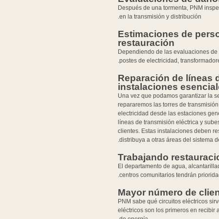
Después de una tormenta, PNM inspec
en la transmisión y distribución.
Estimaciones de person
restauración
Dependiendo de las evaluaciones de 
postes de electricidad, transformadore
Reparación de líneas d
instalaciones esencia
Una vez que podamos garantizar la se
repararemos las torres de transmisión 
electricidad desde las estaciones ge
líneas de transmisión eléctrica y sub
clientes. Estas instalaciones deben re
distribuya a otras áreas del sistema de
Trabajando restauraci
El departamento de agua, alcantarillad
centros comunitarios tendrán priorida
Mayor número de clie
PNM sabe qué circuitos eléctricos sirv
eléctricos son los primeros en recib