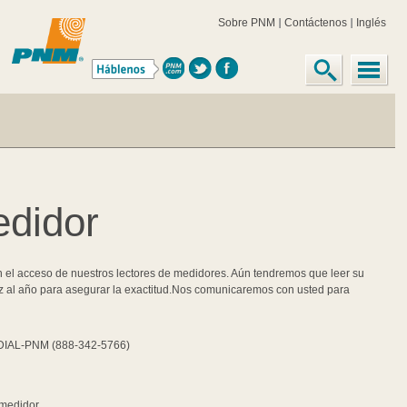
Reportar una Lectura 
Usted puede leer su propio medidor, si usted tiene perros, arbustos y otros prob
medidor cada mes si tenemos acceso al metro. Debemos de leer su medidor por l
hacer arreglos de la lectura anual.
Algunos clientes leen sus propios medidores y informan de sus lecturas a PNM
Llamando para reportar sus lecturas de medidor
Llame 1-888-DIAL-PNM (888-342-5766) cada mes, el día antes de la fecha que nec