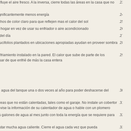
Con un enfriador evaporativo, abra un poco las ventanas del cuarto donde uste
estén en uso.
Use la ubicación de velocidad baja en su enfriador evaporativo cuando sea
Cuando esté construyendo una casa nueva o renovando una vieja, escoja las t
Abra ventanas en días agradables de la primavera y permita que el aire de a
Coloque persianas, sombras o cortinas para bloquear el sol durante las hora
Instale toldos sobre ventanas que estén expuestos directamente a la luz de
en el verano.
No ponga aparatos que generen calor, como lámparas, televisores, bajo su te
aparatos pueden causar que el termostato lea una temperatura más alta de l
Calentamiento de Agua
Asegúrese que su calentador de agua tenga un mantenimiento adecuado. Dr
sedimento que puede interferir con el calentamiento.
Si su calentador de agua tiene varios años, instale un cobertor aislante, es
aislante en calentadores de agua nuevos-puede causar problemas o anular l
Repare grifos que estén goteando. Un chorro estable de agua caliente pued
calentarla.
El permitir que el agua corra mientras se afeita o este lavando los trastes