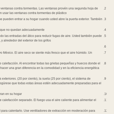
arias que no están calentadas.
Ventanas de una sola hoja. Hasta ventanas de alta calidad y en buen estad
vidrio y aire cerrado entre las hojas de vidrio para poder retener el calor. 
Las puertas de tormentas ayudan a ahorra energía porque reduce la cantidad 
ayuda en mantener corrientes de aire fuera cuando la puerta exterior está ce
Reemplace o repare el vidrio de la ventada quebrado, burletes selladores
Añada burletes selladores y calafateado alrededor de todas las puertas y ve
añadir calafateado alrededor de los rodapiés, donde se juntan las paredes, el 
Mantenga las puertas y ventanas exteriores cerradas durante el invierno.
En el invierno, el aire dentro de su hogar normalmente es seco, especialmen
humidificador puede ayudar a que su hogar sea más cómodo con menos en
Una fuga de aire fresco entrando a su casa de por fuera es el peor enemigo 
aire puede entrar a su hogar el llenarlos con calafateado o burletes sellado
de su hogar.
Algunos de las peores fugas de aire para un hogar son las tomas de corriente 
conductos (14 por ciento), ventanas exteriores (12 por ciento) y chimeneas
invierno.
Mantenga la cierra puertas de un garaje adjunto cerrada para bloquear los 
Nunca use una chimenea para calentar su hogar si usted también está usando 
fuego, y la mayoría del calor sube por la chimenea.
Durante el invierno, el vapor del baño y de cocinar humedecen su hogar y lo