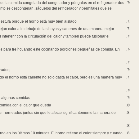
Usted puede ahorrar energía al planear el cocinar por adelantado comidas 
días por adelantado. Le ayudara al refrigerador a enfriarse mientras se des
calienten a temperatura ambiente antes de cocinarlos.
Es más barato el cocinar una comida entera en el horno que el usar varios 
Mantenga los elementos de reflectores en la estufa brillantes y limpios. De
No le ponga papel aluminio alrededor del horno. Eso puede reducir la eficienci
elemento de calentamiento, reduciendo la eficiencia del horno.
Considere el usar aparatos pequeños como los hornos de tostadores y los s
promedio, utilizan un tercio de energía que le tomaría al calentar su horno.
Ollas de presión pueden reducir el tiempo de cocinar por más de un tercio.
Reorganicé los estantes del horno antes de que prenda el horno. Haciéndolo
fácil donde se puede quemar.
Prepare productos horneados en cantidades grandes.
El usar un microondas puede significar un ahorro de energía de 50 hasta 75
Cuando usted limpia su horno de auto limpieza, hágalo después de hornear 
Varios platillos dentro de un rango de 25 grados en una temperatura para h
cómo resultan.
No use su horno para calentar la cocina. No solo es caro y ineficiente, pero e
Para la mayoría de las comidas que se tardan más de 45 minutos, usted pued
no habrá la puerta.