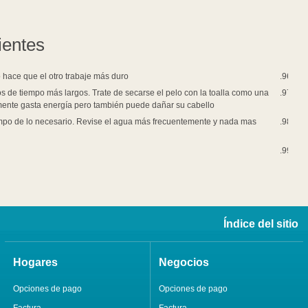
iluminación.
Un poco más para asegurarnos que hay
Aparatos de calentar y de enfriar no deberán de ser puestos cercas de cada
Muchos secadores de pelo usan la energía como la de un tostador y son usad
alternativa en ahorrar energía. En cualquier caso, evite el secarse de más
Muchas personas con albercas tienen tendencias de usar sus sistemas de fi
utilice el filtro para mantener claridad.
Asegúrese que la televisión este apagada si nadie la está viendo.