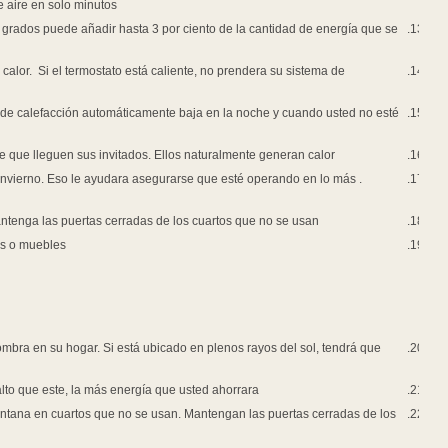
poder tomar ventaja de ello. Ventiladores de extracción pueden absorber un
Establezca su termostato lo más bajo que la comodidad lo permita. Cada gra
necesite para poder calentar su hogar.
Asegúrese que su termostato no esté expuesto directamente a la luz solar u o
calefacción cuando se debe.
Instale un termostato programable. Usted lo puede programar y olvidarse as
en casa.
Cuando este entreteniendo a un grupo grande, bájele al termostato un grado
. Haga que un profesional revise su sistema de calefacción al comienzo de 
eficiente posible.
Cierre las ventanillas de aire en los cuartos que no se usan y que no tenga
Asegúrese que todos los ventiladores para el flujo de aire no estén bloque
Enfriamiento
Si usted instala una unidad de refrigeración en la ventana, póngalo en la pa
trabajar más duro y usar más energía.
Establezca su termostato de enfriamiento lo más alto que la comodidad lo pe
Cierre los ventiladores de enfriamiento y apague los aire acondicionados q
cuartos que no se usan.