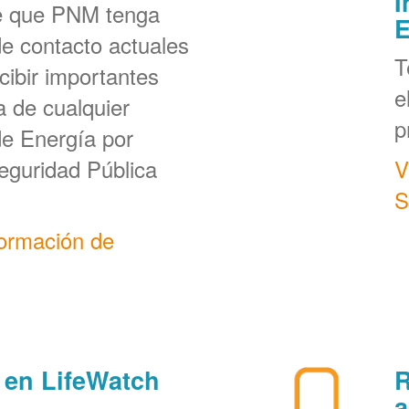
I
e que PNM tenga
E
de contacto actuales
T
cibir importantes
e
a de cualquier
p
de Energía por
eguridad Pública
V
S
formación de
 en LifeWatch
R
a