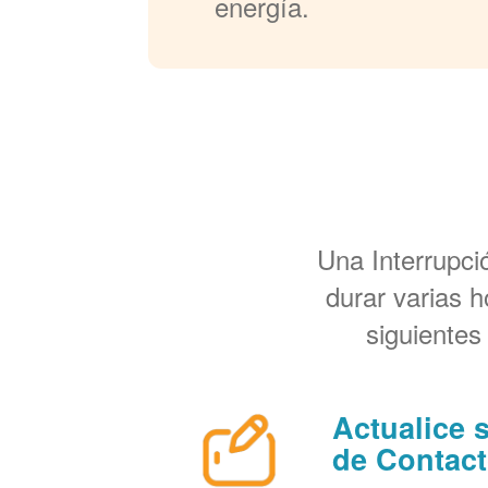
energía.
Una Interrupc
durar varias 
siguientes
Actualice 
de Contac