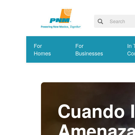
For
For
In 
Homes
Businesses
Co
Cuando I
Amenaz