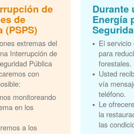
errupción de
Durante 
nes de
Energía 
a (PSPS)
Segurida
iones extremas del
El servicio
na Interrupción de
para reduci
eguridad Pública
forestales.
ficaremos con
Usted recib
osible:
vía mensaje
teléfono.
mos monitoreando
Le ofrecer
rema en los
la restaura
las condic
aremos a los