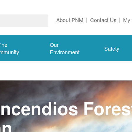
About PNM
|
Contact Us
|
My 
The
Our
Safety
mmunity
Environment
ncendios Fores
an