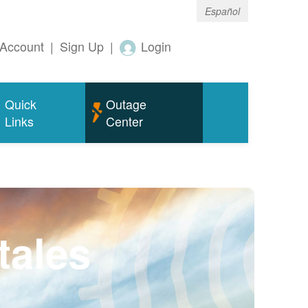
Español
Account
|
Sign Up
|
Login
Quick
Outage
Links
Center
tales