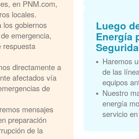
ales, en PNM.com,
ros locales.
Luego de
 los gobiernos
Energía 
s de emergencia,
Segurida
e respuesta
Haremos un
mos directamente a
de las líne
ente afectados vía
equipos ant
y emergencias de
Nuestro ma
energía mos
remos mensajes
servicio en
 en preparación
rrupción de la