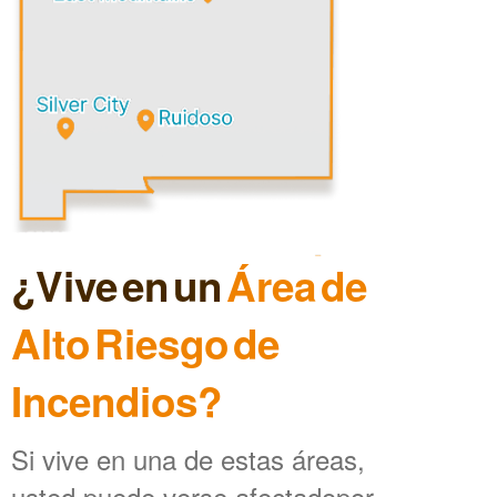
¿Vive en un
Área de
Alto Riesgo de
Incendios?
Si vive en una de estas áreas,
usted puede verse afectadopor