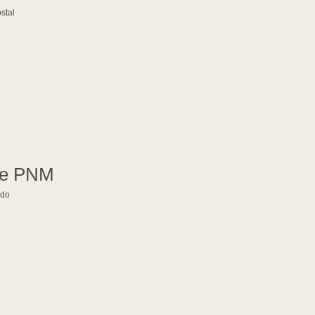
stal
de PNM
ado