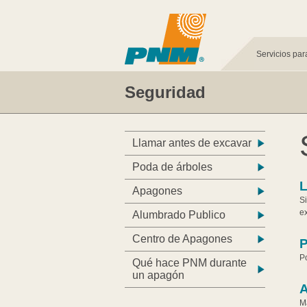
Servicios par
Seguridad
Llamar antes de excavar
Poda de árboles
L
Apagones
Si
ex
Alumbrado Publico
Centro de Apagones
P
P
Qué hace PNM durante
un apagón
M