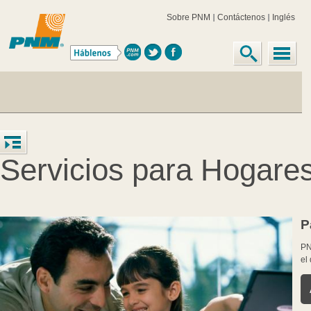
Sobre PNM
Contáctenos
Inglés
Servicios para Hogare
P
PN
el