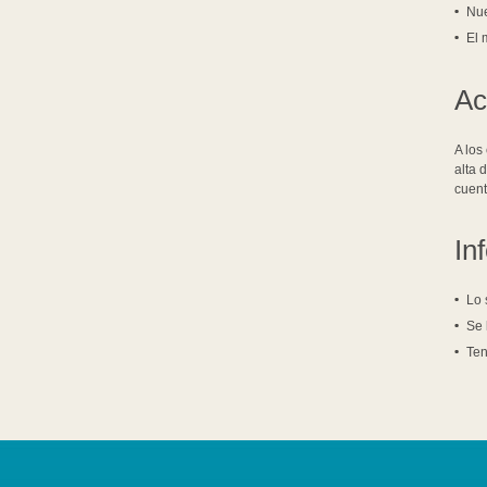
Nue
El 
Ac
A los
alta 
cuent
In
Lo 
Se 
Ten