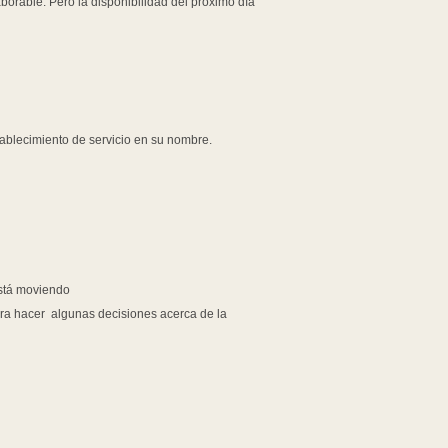
borable. Pero la disponibilidad del próximo día
tablecimiento de servicio en su nombre.
está moviendo
ra hacer algunas decisiones acerca de la