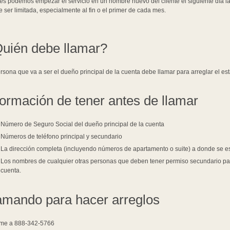
es podemos empezar el servicio en un nombre nuevo del cliente el siguiente día la
 ser limitada, especialmente al fin o el primer de cada mes.
uién debe llamar?
rsona que va a ser el dueño principal de la cuenta debe llamar para arreglar el es
formación de tener antes de llamar
Número de Seguro Social del dueño principal de la cuenta
Números de teléfono principal y secundario
La dirección completa (incluyendo números de apartamento o suite) a donde se 
Los nombres de cualquier otras personas que deben tener permiso secundario pa
cuenta.
amando para hacer arreglos
ame a 888-342-5766