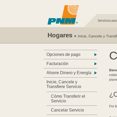
Servicios par
Hogares
Inicie, Cancele y Transf
C
Opciones de pago
Facturación
Bien
Ahorre Dinero y Energía
estab
plane
Inicie, Cancele y
Transfiere Servicio
¿C
Cómo Transferir el
Servicio
Por f
Cancelar Servicio