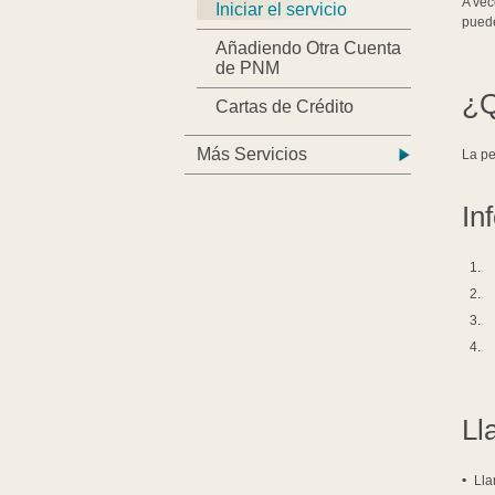
A vec
Iniciar el servicio
puede
Añadiendo Otra Cuenta
de PNM
¿Q
Cartas de Crédito
Más Servicios
La pe
In
Ll
Ll