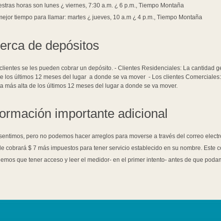
stras horas son lunes ¿ viernes, 7:30 a.m. ¿ 6 p.m., Tiempo Montaña
mejor tiempo para llamar: martes ¿ jueves, 10 a.m ¿ 4 p.m., Tiempo Montaña
erca de depósitos
 clientes se les pueden cobrar un depósito. - Clientes Residenciales: La cantida
de los últimos 12 meses del lugar a donde se va mover - Los clientes Comerciales
a más alta de los últimos 12 meses del lugar a donde se va mover.
formación importante adicional
sentimos, pero no podemos hacer arreglos para moverse a través del correo electr
le cobrará $ 7 más impuestos para tener servicio establecido en su nombre. Este c
emos que tener acceso y leer el medidor- en el primer intento- antes de que poda