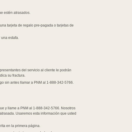
ue estén atrasados.
una tarjeta de regalo pre-pagada o tarjetas de
r una estafa.
esentantes del servicio al cliente le podrán
ica su fractura.
ago sin antes llamar a PNM al 1-888-342-5766.
lgue y llame a PNM al 1-888-342-5766. Nosotros
d atrasada. Usaremos esta información que usted
grita en la primera página.