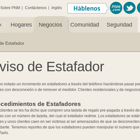
Sobre PNM
Contáctenos
Inglés
|
Hogares
Negocios
Comunidad
Seguridad
a:
de Estafador
viso de Estafador
 notado un incremento en estafadores a través del teléfono haciéndose pasar p
tes con desconexión o de remover el medidor. Clientes residenciales y de negocio
ocedimientos de Estafadores
 clientes se les ha dicho que compren una tarjeta de regalo pre-pagada a través d
so con un número de tarjeta, del cual el estafador redime. Los estafadores se es
tes y unos clientes caen en ser victimas al ser amenazados de que se desconecten 
idante. Tenemos reportes de que los estafadores pueden manipular el numero que 
ñarlo.