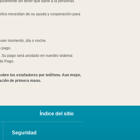
guramente sin tener que darle a la personas
o ellos necesitan de su ayuda y cooperación para
quier momento, día o noche.
n pago.
o. Su pago será anotado en nuestro sistema
 de Pago.
sobre los estafadores por teléfono. Aun mejor,
mación de primera mano.
Índice del sitio
Seguridad