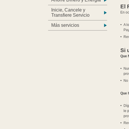
El
Inicie, Cancele y
En oc
Transfiere Servicio
Más servicios
A l
Pa
Rev
Si 
Que 
Nun
pro
No 
Que 
Díg
le 
pro
Rev