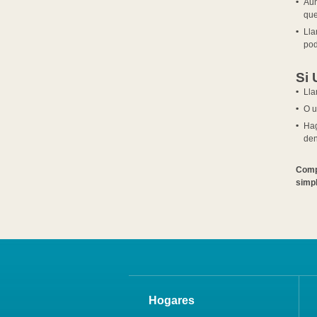
Aun
que
Lla
pod
Si 
Lla
O u
Hag
den
Compa
simpl
Hogares