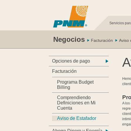
Servicios par
Negocios
Facturación
Aviso 
A
Opciones de pago
Facturación
Hemos
Programa Budget
clien
Billing
Pr
Comprendiendo
Definiciones en Mi
A los
Cuenta
regre
clien
Aviso de Estafador
intim
enga
Ahorre Dinero y Energía