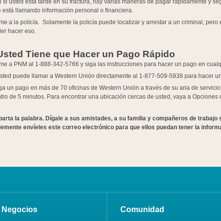
 si usted esta tarde en su fractura, hay varias maneras de pagar rápidamente y se
 está llamando información personal o financiera.
me a la policía. Solamente la policía puede localizar y arrestar a un criminal, per
er hacer eso.
Usted Tiene que Hacer un Pago Rápido
me a PNM al 1-888-342-5766 y siga las instrucciones para hacer un pago en cual
sted puede llamar a Western Unión directamente al 1-877-509-5938 para hacer u
a un pago en más de 70 oficinas de Western Unión a través de su aria de servici
tro de 5 minutos. Para encontrar una ubicación cercas de usted, vaya a Opciones
rta la palabra. Dígale a sus amistades, a su familia y compañeros de trabajo 
emente envíeles este correo electrónico para que ellos puedan tener la infor
Negocios
Comunidad