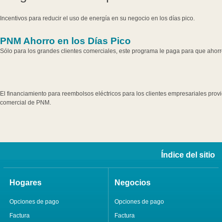
Incentivos para reducir el uso de energía en su negocio en los días pico.
PNM Ahorro en los Días Pico
Sólo para los grandes clientes comerciales, este programa le paga para que ahorre
El financiamiento para reembolsos eléctricos para los clientes empresariales provie
comercial de PNM.
Índice del sitio
Hogares
Negocios
Opciones de pago
Opciones de pago
Factura
Factura