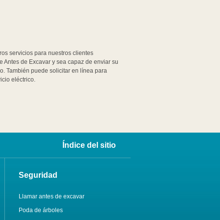
os servicios para nuestros clientes
e Antes de Excavar y sea capaz de enviar su
eo. También puede solicitar en línea para
cio eléctrico.
Índice del sitio
Seguridad
Llamar antes de excavar
Poda de árboles