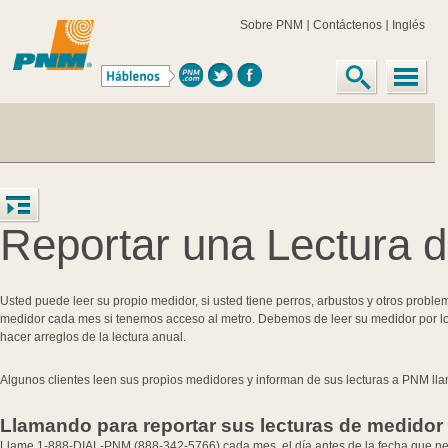
Sobre PNM
Contáctenos
Inglés
Reportar una Lectura 
Usted puede leer su propio medidor, si usted tiene perros, arbustos y otros prob
medidor cada mes si tenemos acceso al metro. Debemos de leer su medidor por l
hacer arreglos de la lectura anual.
Algunos clientes leen sus propios medidores y informan de sus lecturas a PNM 
Llamando para reportar sus lecturas de medidor
Llame 1-888-DIAL-PNM (888-342-5766) cada mes, el día antes de la fecha que nec