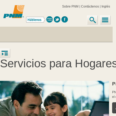
Sobre PNM
Contáctenos
Inglés
Servicios para Hogare
P
PN
el