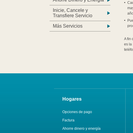
Cad
may
Inicie, Cancele y
año
Transfiere Servicio
Pue
Más Servicios
pro
A fin
es la
teléf
Hogares
Opciones de pago
Factura
Ahorre dinero y energía