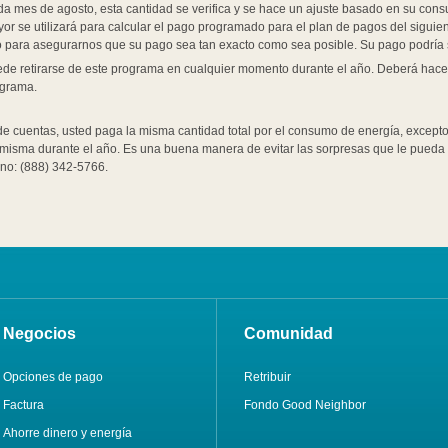
a mes de agosto, esta cantidad se verifica y se hace un ajuste basado en su con
or se utilizará para calcular el pago programado para el plan de pagos del siguie
 para asegurarnos que su pago sea tan exacto como sea posible. Su pago podría 
de retirarse de este programa en cualquier momento durante el año. Deberá hacer
grama.
 de cuentas, usted paga la misma cantidad total por el consumo de energía, excep
 misma durante el año. Es una buena manera de evitar las sorpresas que le pueda d
ono: (888) 342-5766.
Negocios
Comunidad
Opciones de pago
Retribuir
Factura
Fondo Good Neighbor
Ahorre dinero y energía