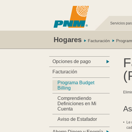
Servicios par
Hogares
Facturación
Programa
F
Opciones de pago
(
Facturación
Programa Budget
Billing
Elimi
Comprendiendo
Definiciones en Mi
As
Cuenta
Aviso de Estafador
Le 
cad
Ahorre Dinero y Energía