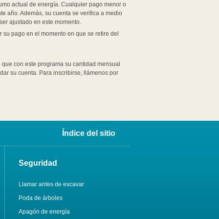
sumo actual de energía. Cualquier pago menor o
nte año. Además, su cuenta se verifica a medio
ser ajustado en este momento.
 su pago en el momento en que se retire del
to que con este programa su cantidad mensual
ar su cuenta. Para inscribirse, llámenos por
Índice del sitio
Seguridad
Llamar antes de excavar
Poda de árboles
Apagón de energía