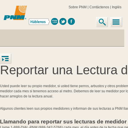
Sobre PNM
Contáctenos
Inglés
Reportar una Lectura 
Usted puede leer su propio medidor, si usted tiene perros, arbustos y otros prob
medidor cada mes si tenemos acceso al metro. Debemos de leer su medidor por l
hacer arreglos de la lectura anual.
Algunos clientes leen sus propios medidores y informan de sus lecturas a PNM 
Llamando para reportar sus lecturas de medidor
Llame 1-888-DIAL-PNM (888-342-5766) cada mes, el día antes de la fecha que nec