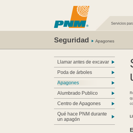
Servicios par
Seguridad
Apagones
Llamar antes de excavar
Poda de árboles
Apagones
Alumbrado Publico
Re
qu
Centro de Apagones
co
Qué hace PNM durante
L
un apagón
E