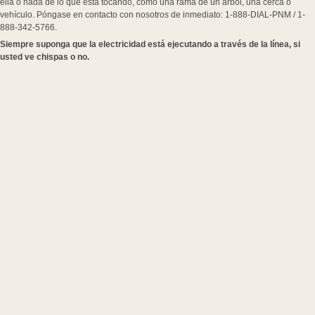
ella o nada de lo que está tocando, como una rama de un árbol, una cerca o
vehículo. Póngase en contacto con nosotros de inmediato: 1-888-DIAL-PNM / 1-
888-342-5766.
Siempre suponga que la electricidad está ejecutando a través de la línea, si
usted ve chispas o no.