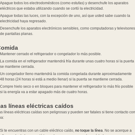
Apague todos los electrodomésticos (como estufas) y desenchufe los aparatos
eléctricos que estaba utilizando cuando se cortó la electricidad.
Apague todas las luces, con la excepción de uno, así que usted sabe cuando la
electricidad haya regresado.
Desenchufe los aparatos electrónicos sensibles, como computadoras y televisores
de pantallas planas.
Comida
Mantener cerrado el refrigerador o congelador lo más posible.
La comida en el refrigerador mantendrá fría durante unas cuatro horas si la puerta
se mantiene cerrada.
Un congelador lleno mantendrá la comida congelada durante aproximadamente
48 horas (24 horas si está a medio llenar) si la puerta se mantiene cerrada.
Compre hielo seco o en bloques para mantener el refrigerador lo más frío posible
si la energía va a estar apagado más de cuatro horas.
as líneas eléctricas caídos
s líneas eléctricas caídas son peligrosas y pueden ser fatales si tiene contacto co
na:
Si te encuentras con un cable eléctrico caído,
no toque la línea
. No se acerque a