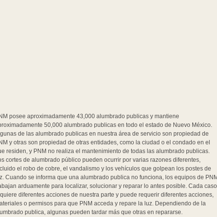
NM posee aproximadamente 43,000 alumbrado publicas y mantiene
proximadamente 50,000 alumbrado publicas en todo el estado de Nuevo México.
lgunas de las alumbrado publicas en nuestra área de servicio son propiedad de
NM y otras son propiedad de otras entidades, como la ciudad o el condado en el
ue residen, y PNM no realiza el mantenimiento de todas las alumbrado publicas.
s cortes de alumbrado público pueden ocurrir por varias razones diferentes,
cluido el robo de cobre, el vandalismo y los vehículos que golpean los postes de
uz. Cuando se informa que una alumbrado publica no funciona, los equipos de PN
abajan arduamente para localizar, solucionar y reparar lo antes posible. Cada caso
quiere diferentes acciones de nuestra parte y puede requerir diferentes acciones,
ateriales o permisos para que PNM acceda y repare la luz. Dependiendo de la
lumbrado publica, algunas pueden tardar más que otras en repararse.