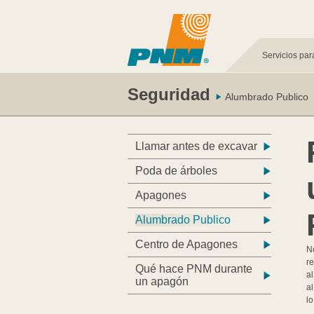
Servicios par
Seguridad
Alumbrado Publico
Llamar antes de excavar
Poda de árboles
Apagones
Alumbrado Publico
Centro de Apagones
N
r
Qué hace PNM durante
a
un apagón
al
lo