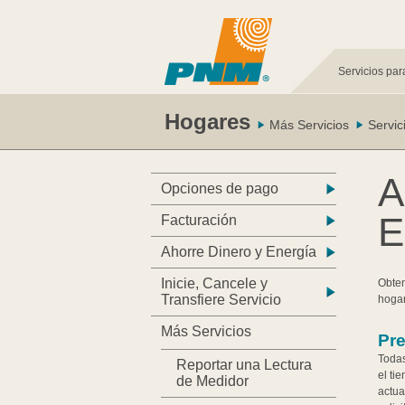
Servicios par
Hogares
Más Servicios
Servic
A
Opciones de pago
E
Facturación
Ahorre Dinero y Energía
Inicie, Cancele y
Obten
Transfiere Servicio
hogar
Más Servicios
Pre
Todas
Reportar una Lectura
el ti
de Medidor
actua