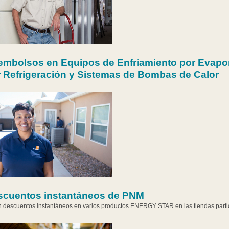
embolsos en Equipos de Enfriamiento por Evapo
 Refrigeración y Sistemas de Bombas de Calor
scuentos instantáneos de PNM
 descuentos instantáneos en varios productos ENERGY STAR en las tiendas parti