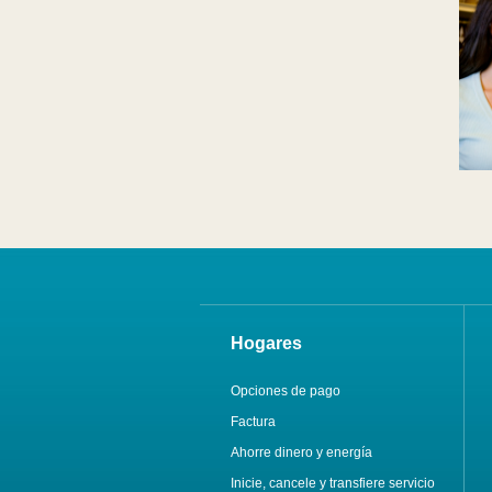
Hogares
Opciones de pago
Factura
Ahorre dinero y energía
Inicie, cancele y transfiere servicio