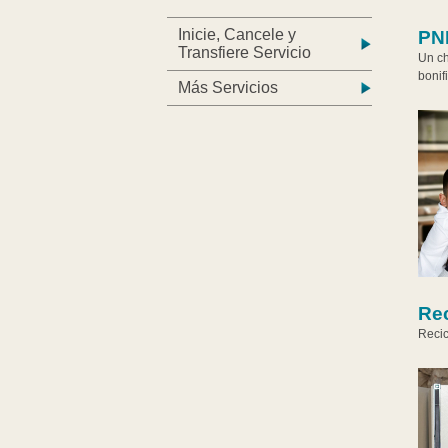
Inicie, Cancele y
PN
Transfiere Servicio
Un ch
bonif
Más Servicios
Rec
Recic