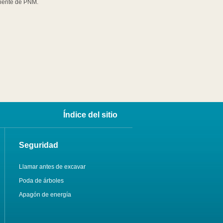
liente de PNM.
Índice del sitio
Seguridad
Llamar antes de excavar
Poda de árboles
Apagón de energía