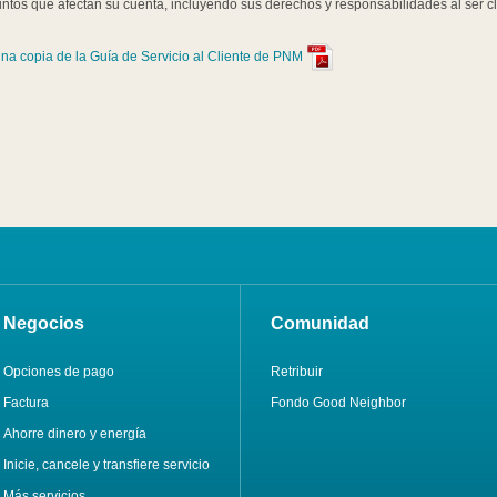
ntos que afectan su cuenta, incluyendo sus derechos y responsabilidades al ser c
na copia de la Guía de Servicio al Cliente de PNM
Negocios
Comunidad
Opciones de pago
Retribuir
Factura
Fondo Good Neighbor
Ahorre dinero y energía
Inicie, cancele y transfiere servicio
Más servicios