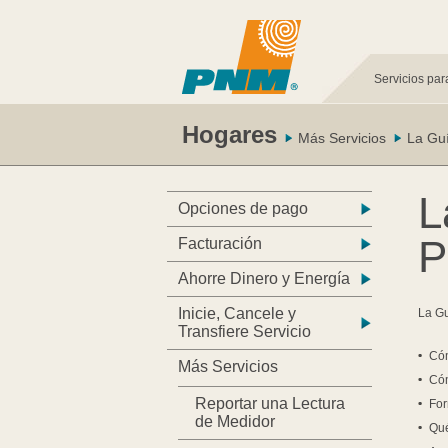
Servicios par
Hogares
Más Servicios
La Guí
L
Opciones de pago
Facturación
Ahorre Dinero y Energía
Inicie, Cancele y
La Gu
Transfiere Servicio
Cóm
Más Servicios
Cóm
Reportar una Lectura
For
de Medidor
Qué