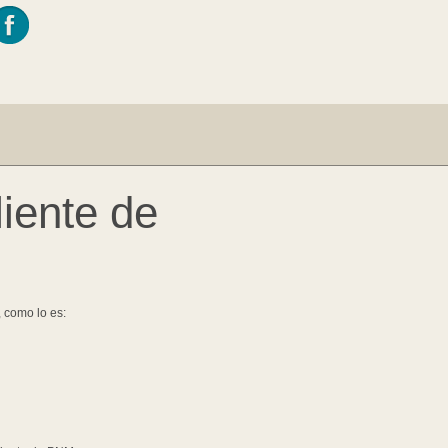
liente de
, como lo es: