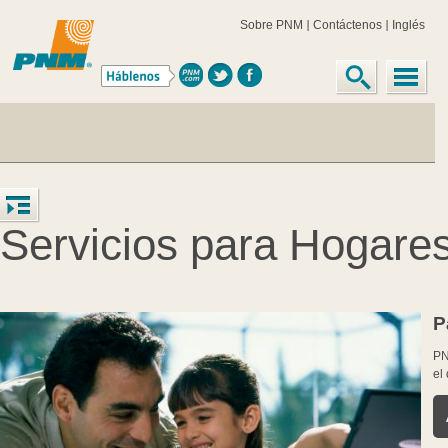
Sobre PNM
Contáctenos
Inglés
Servicios para Hogare
P
PN
el