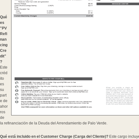
Qué
es
"PV
Refi
nan
cing
Cre
dit"
?
Este
créd
ito
es
su
part
e de
ahor
ros
de
la refinanciación de la Deuda del Arrendamiento de Palo Verde.
Qué está incluido en el Customer Charge (Carga del Cliente)?
Este cargo incluye