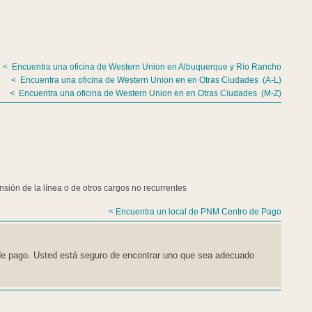
Varias localidades están abiertos durante más horas y los fin
Un bajo costo de $ 1 para los clientes de PNM.
Esta es un cargo de Western Union. PNM no recibe porción.
PNM Centros de Pago
Haz clic abajo para ver los días y horas de operación.
Oficinas sólo aceptan pagos por servicios eléctricos.
Contacte nos para otros servicios como: la prestación de servici
Encuentra un método de pago que funcione para usted
Si estos métodos no funcionan para usted, visita toda nuestra men
para usted.
Aprenda más