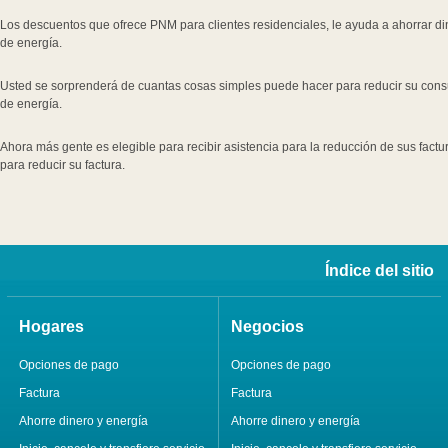
Los descuentos que ofrece PNM para clientes residenciales, le ayuda a ahorrar diner
de energía.
Usted se sorprenderá de cuantas cosas simples puede hacer para reducir su consu
de energía.
Ahora más gente es elegible para recibir asistencia para la reducción de sus factu
para reducir su factura.
Índice del sitio
Hogares
Negocios
Opciones de pago
Opciones de pago
Factura
Factura
Ahorre dinero y energía
Ahorre dinero y energía