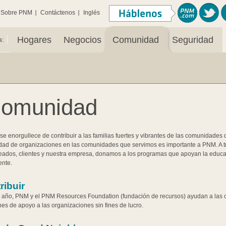
Sobre PNM
Contáctenos
Inglés
|
Hogares
Negocios
Comunidad
Seguridad
a:
omunidad
e enorgullece de contribuir a las familias fuertes y vibrantes de las comunidade
dad de organizaciones en las comunidades que servimos es importante a PNM. A t
ados, clientes y nuestra empresa, donamos a los programas que apoyan la educac
ente.
ribuir
año, PNM y el PNM Resources Foundation (fundación de recursos) ayudan a las
nes de apoyo a las organizaciones sin fines de lucro.