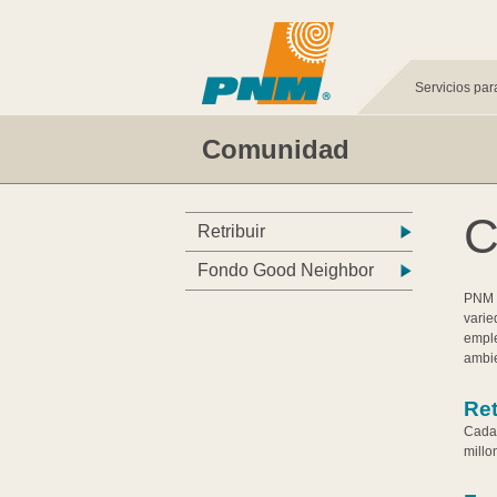
Servicios par
Comunidad
C
Retribuir
Fondo Good Neighbor
PNM s
varie
emple
ambi
Ret
Cada 
millo