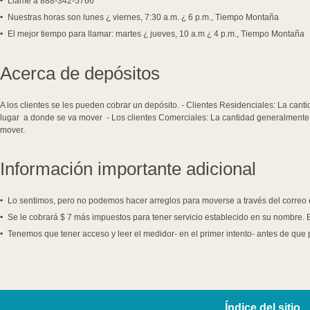
Llame a 888-342-5766
Nuestras horas son lunes ¿ viernes, 7:30 a.m. ¿ 6 p.m., Tiempo Montaña
El mejor tiempo para llamar: martes ¿ jueves, 10 a.m ¿ 4 p.m., Tiempo Montaña
Acerca de depósitos
A los clientes se les pueden cobrar un depósito. - Clientes Residenciales: La can
lugar a donde se va mover - Los clientes Comerciales: La cantidad generalmente 
mover.
Información importante adicional
Lo sentimos, pero no podemos hacer arreglos para moverse a través del correo e
Se le cobrará $ 7 más impuestos para tener servicio establecido en su nombre. 
Tenemos que tener acceso y leer el medidor- en el primer intento- antes de que
Índice del sitio