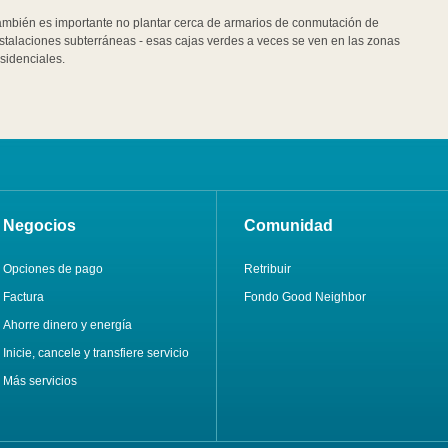
ambién es importante no plantar cerca de armarios de conmutación de
stalaciones subterráneas - esas cajas verdes a veces se ven en las zonas
sidenciales.
Negocios
Comunidad
Opciones de pago
Retribuir
Factura
Fondo Good Neighbor
Ahorre dinero y energía
Inicie, cancele y transfiere servicio
Más servicios