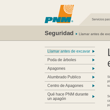
Servicios par
Seguridad
Llamar antes de ex
Llamar antes de excavar
Poda de árboles
Apagones
Alumbrado Publico
Si
pl
Centro de Apagones
s
Qué hace PNM durante
S
un apagón
ca
pú