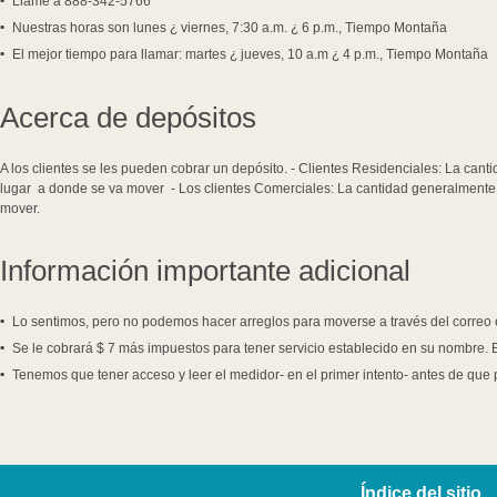
Llame a 888-342-5766
Nuestras horas son lunes ¿ viernes, 7:30 a.m. ¿ 6 p.m., Tiempo Montaña
El mejor tiempo para llamar: martes ¿ jueves, 10 a.m ¿ 4 p.m., Tiempo Montaña
Acerca de depósitos
A los clientes se les pueden cobrar un depósito. - Clientes Residenciales: La can
lugar a donde se va mover - Los clientes Comerciales: La cantidad generalmente 
mover.
Información importante adicional
Lo sentimos, pero no podemos hacer arreglos para moverse a través del correo e
Se le cobrará $ 7 más impuestos para tener servicio establecido en su nombre. 
Tenemos que tener acceso y leer el medidor- en el primer intento- antes de que
Índice del sitio