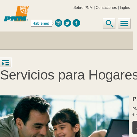
Sobre PNM
Contáctenos
Inglés
Servicios para Hogare
P
PN
el