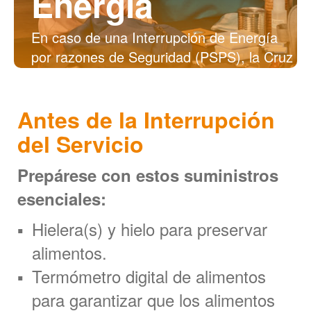
Energía
En caso de una Interrupción de Energía
por razones de Seguridad (PSPS), la Cruz
Roja recomienda seguir estos simples
pasos para mantener a su familia segura,
Antes de la Interrupción
proteger su propiedad, y reducir el nivel de
estrés.
del Servicio
Prepárese con estos suministros
esenciales:
Hielera(s) y hielo para preservar
alimentos.
Termómetro digital de alimentos
para garantizar que los alimentos