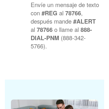
Envíe un mensaje de texto
con
al
,
#REG
78766
después mande
#ALERT
al
o llame al
78766
888-
(888-342-
DIAL-PNM
5766).