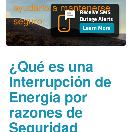
ayudarlo a mantenerse
seguro.
¿Qué es una
Interrupción de
Energía por
razones de
Seguridad