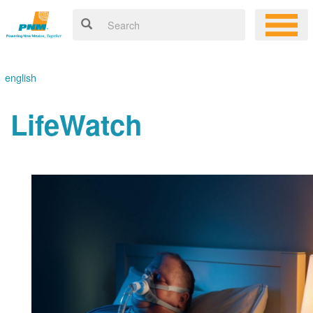
english
LifeWatch